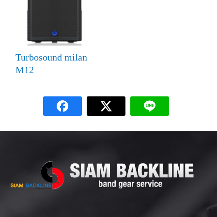
Turbosound milan
M12