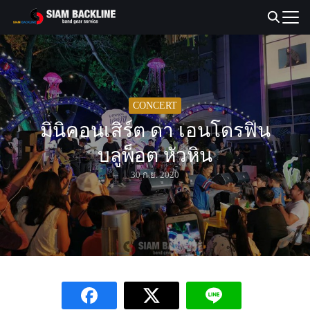
Skip
to
Search
content
for:
CONCERT
มินิคอนเสิร์ต ดา เอนโดรฟิน
บลูพ็อต หัวหิน
30 ก.ย. 2020