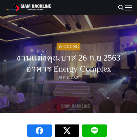
Skip
to
Search
content
for:
WEDDING
งานแต่งคุณบาส 26 ก.ย 2563
อาคาร Energy Complex
30 ก.ย. 2020